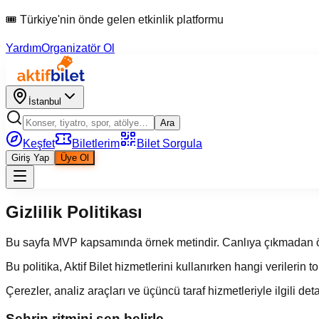
🎟 Türkiye'nin önde gelen etkinlik platformu
Yardım
Organizatör Ol
İstanbul
Ara
Keşfet
Biletlerim
Bilet Sorgula
Giriş Yap
Üye Ol
Gizlilik Politikası
Bu sayfa MVP kapsamında örnek metindir. Canlıya çıkmadan ö
Bu politika, Aktif Bilet hizmetlerini kullanırken hangi verilerin 
Çerezler, analiz araçları ve üçüncü taraf hizmetleriyle ilgili det
Şehrin ritmini sen belirle.