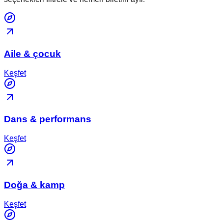
Aile & çocuk
Keşfet
Dans & performans
Keşfet
Doğa & kamp
Keşfet