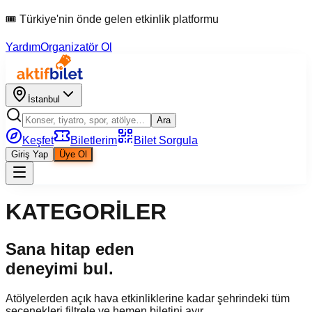
🎟 Türkiye'nin önde gelen etkinlik platformu
Yardım
Organizatör Ol
İstanbul
Ara
Keşfet
Biletlerim
Bilet Sorgula
Giriş Yap
Üye Ol
KATEGORİLER
Sana hitap eden
deneyimi bul.
Atölyelerden açık hava etkinliklerine kadar şehrindeki tüm
seçenekleri filtrele ve hemen biletini ayır.