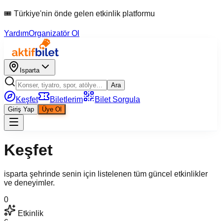
🎟 Türkiye'nin önde gelen etkinlik platformu
Yardım
Organizatör Ol
Isparta
Ara
Keşfet
Biletlerim
Bilet Sorgula
Giriş Yap
Üye Ol
Keşfet
isparta şehrinde senin için listelenen tüm güncel etkinlikler
ve deneyimler.
0
Etkinlik