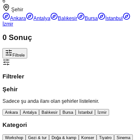
6
Şehir
Ankara
Antalya
Balıkesir
Bursa
İstanbul
İzmir
0
Sonuç
Filtrele
Filtreler
Şehir
Sadece şu anda ilanı olan şehirler listelenir.
Ankara
Antalya
Balıkesir
Bursa
İstanbul
İzmir
Kategori
Workshop
Gezi & tur
Doğa & kamp
Konser
Tiyatro
Sinema