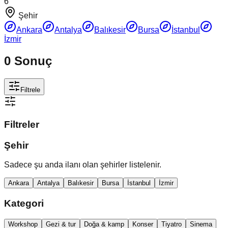
6
Şehir
Ankara
Antalya
Balıkesir
Bursa
İstanbul
İzmir
0
Sonuç
Filtrele
Filtreler
Şehir
Sadece şu anda ilanı olan şehirler listelenir.
Ankara
Antalya
Balıkesir
Bursa
İstanbul
İzmir
Kategori
Workshop
Gezi & tur
Doğa & kamp
Konser
Tiyatro
Sinema