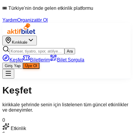
🎟 Türkiye'nin önde gelen etkinlik platformu
Yardım
Organizatör Ol
Kırıkkale
Ara
Keşfet
Biletlerim
Bilet Sorgula
Giriş Yap
Üye Ol
Keşfet
kirikkale şehrinde senin için listelenen tüm güncel etkinlikler
ve deneyimler.
0
Etkinlik