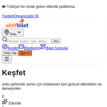
🎟 Türkiye'nin önde gelen etkinlik platformu
Yardım
Organizatör Ol
Ordu
Ara
Keşfet
Biletlerim
Bilet Sorgula
Giriş Yap
Üye Ol
Keşfet
ordu şehrinde senin için listelenen tüm güncel etkinlikler ve
deneyimler.
0
Etkinlik