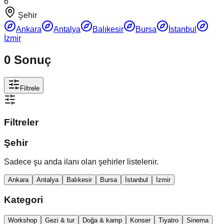
6
Şehir
Ankara
Antalya
Balıkesir
Bursa
İstanbul
İzmir
0
Sonuç
Filtrele
Filtreler
Şehir
Sadece şu anda ilanı olan şehirler listelenir.
Ankara
Antalya
Balıkesir
Bursa
İstanbul
İzmir
Kategori
Workshop
Gezi & tur
Doğa & kamp
Konser
Tiyatro
Sinema