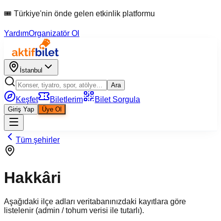
🎟 Türkiye'nin önde gelen etkinlik platformu
Yardım
Organizatör Ol
İstanbul
Ara
Keşfet
Biletlerim
Bilet Sorgula
Giriş Yap
Üye Ol
Tüm şehirler
Hakkâri
Aşağıdaki ilçe adları veritabanınızdaki kayıtlara göre
listelenir (admin / tohum verisi ile tutarlı).