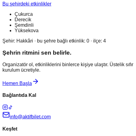
Bu şehirdeki etkinlikler
Çukurca
Derecik
Şemdinli
Yüksekova
Şehir:
Hakkâri
· bu şehre bağlı etkinlik:
0
· ilçe:
4
Şehrin ritmini sen belirle.
Organizatör ol, etkinliklerini binlerce kişiye ulaştır. Üstelik sıfır
kurulum ücretiyle.
Hemen Başla
Bağlantıda Kal
info@aktifbilet.com
Keşfet