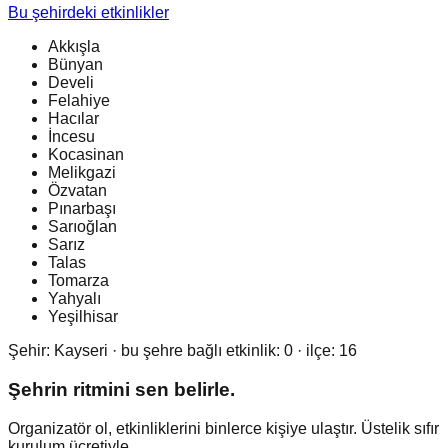
Bu şehirdeki etkinlikler
Akkışla
Bünyan
Develi
Felahiye
Hacılar
İncesu
Kocasinan
Melikgazi
Özvatan
Pınarbaşı
Sarıoğlan
Sarız
Talas
Tomarza
Yahyalı
Yeşilhisar
Şehir:
Kayseri
· bu şehre bağlı etkinlik:
0
· ilçe:
16
Şehrin ritmini sen belirle.
Organizatör ol, etkinliklerini binlerce kişiye ulaştır. Üstelik sıfır
kurulum ücretiyle.