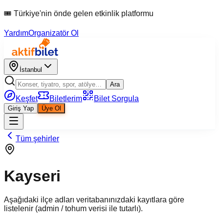
🎟 Türkiye'nin önde gelen etkinlik platformu
Yardım
Organizatör Ol
İstanbul
Ara
Keşfet
Biletlerim
Bilet Sorgula
Giriş Yap
Üye Ol
Tüm şehirler
Kayseri
Aşağıdaki ilçe adları veritabanınızdaki kayıtlara göre
listelenir (admin / tohum verisi ile tutarlı).