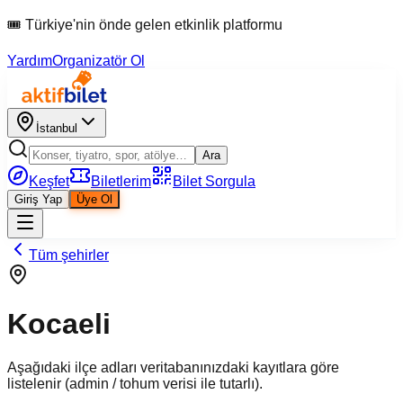
🎟 Türkiye'nin önde gelen etkinlik platformu
Yardım
Organizatör Ol
İstanbul
Ara
Keşfet
Biletlerim
Bilet Sorgula
Giriş Yap
Üye Ol
Tüm şehirler
Kocaeli
Aşağıdaki ilçe adları veritabanınızdaki kayıtlara göre
listelenir (admin / tohum verisi ile tutarlı).