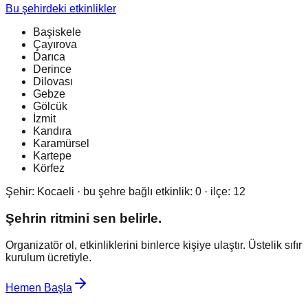
Bu şehirdeki etkinlikler
Başiskele
Çayırova
Darıca
Derince
Dilovası
Gebze
Gölcük
İzmit
Kandıra
Karamürsel
Kartepe
Körfez
Şehir:
Kocaeli
· bu şehre bağlı etkinlik:
0
· ilçe:
12
Şehrin ritmini sen belirle.
Organizatör ol, etkinliklerini binlerce kişiye ulaştır. Üstelik sıfır
kurulum ücretiyle.
Hemen Başla