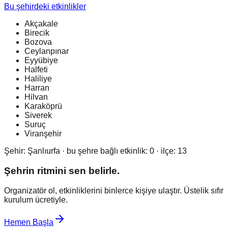
Bu şehirdeki etkinlikler
Akçakale
Birecik
Bozova
Ceylanpınar
Eyyübiye
Halfeti
Haliliye
Harran
Hilvan
Karaköprü
Siverek
Suruç
Viranşehir
Şehir:
Şanlıurfa
· bu şehre bağlı etkinlik:
0
· ilçe:
13
Şehrin ritmini sen belirle.
Organizatör ol, etkinliklerini binlerce kişiye ulaştır. Üstelik sıfır
kurulum ücretiyle.
Hemen Başla