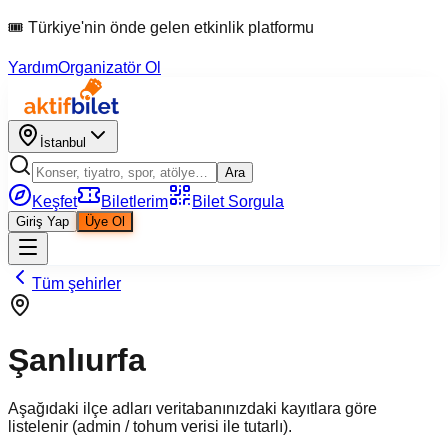
🎟 Türkiye'nin önde gelen etkinlik platformu
Yardım
Organizatör Ol
İstanbul
Ara
Keşfet
Biletlerim
Bilet Sorgula
Giriş Yap
Üye Ol
Tüm şehirler
Şanlıurfa
Aşağıdaki ilçe adları veritabanınızdaki kayıtlara göre
listelenir (admin / tohum verisi ile tutarlı).