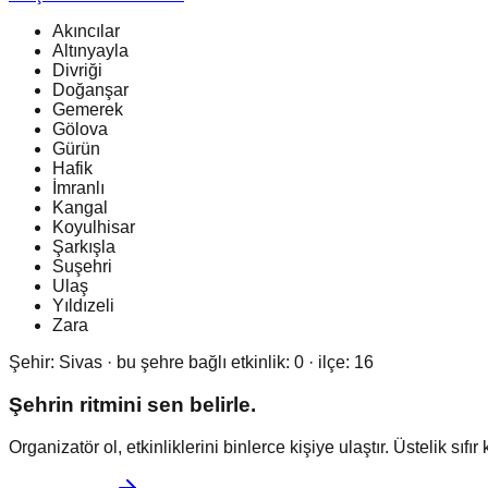
Akıncılar
Altınyayla
Divriği
Doğanşar
Gemerek
Gölova
Gürün
Hafik
İmranlı
Kangal
Koyulhisar
Şarkışla
Suşehri
Ulaş
Yıldızeli
Zara
Şehir:
Sivas
· bu şehre bağlı etkinlik:
0
· ilçe:
16
Şehrin ritmini sen belirle.
Organizatör ol, etkinliklerini binlerce kişiye ulaştır. Üstelik sıfır