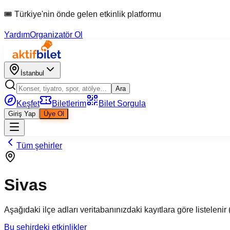
🎟 Türkiye'nin önde gelen etkinlik platformu
Yardım
Organizatör Ol
İstanbul
Ara
Keşfet
Biletlerim
Bilet Sorgula
Giriş Yap
Üye Ol
Tüm şehirler
Sivas
Aşağıdaki ilçe adları veritabanınızdaki kayıtlara göre listelenir (
Bu şehirdeki etkinlikler